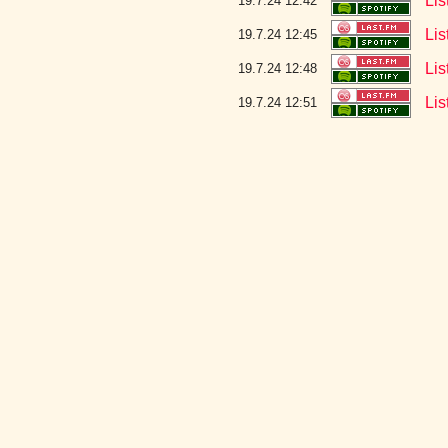
Lis
19.7.24 12:42
Lis
19.7.24 12:45
Lis
19.7.24 12:48
Lis
19.7.24 12:51