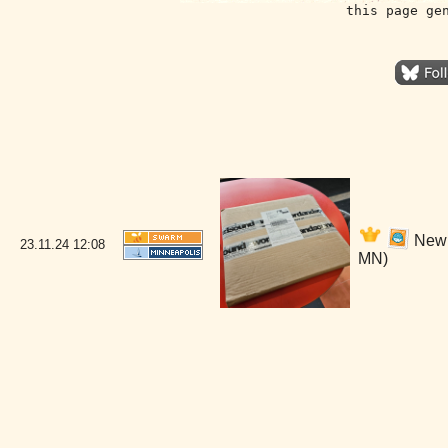
this page ge
New O
23.11.24
12:08
MN)