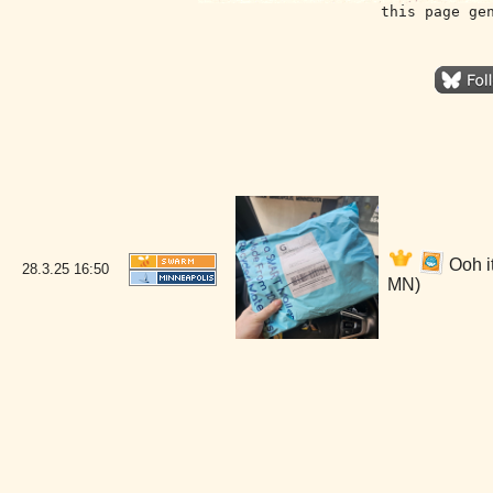
this page ge
Ooh i
28.3.25
16:50
MN)